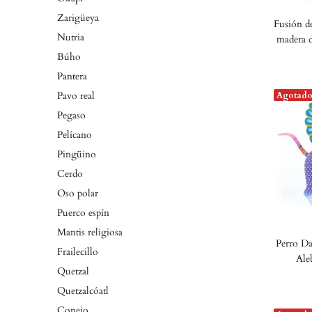
Zarigüeya
Fusión de
Nutria
madera d
Búho
Pantera
Pavo real
Agotad
Pegaso
Pelícano
Pingüino
Cerdo
Oso polar
Puerco espín
Mantis religiosa
Perro Da
Frailecillo
Ale
Quetzal
Quetzalcóatl
Conejo