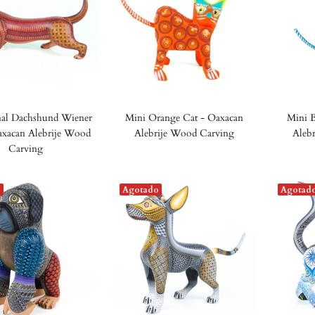
nal Dachshund Wiener
Mini Orange Cat - Oaxacan
Mini 
xacan Alebrije Wood
Alebrije Wood Carving
Aleb
Carving
o
Agotado
Agotad