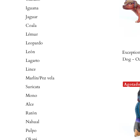
Iguana
Jaguar
Coala
Lémur
Leopardo
León
Exceptio
Dog - Oa
Lagarto
Lince
Marlín/Pez vela
Agotad
Suricata
Mono
Alce
Ratón
Nahual
Pulpo
Okapi