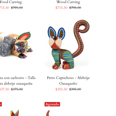
Wood Carving
Wood Carving
715.50
$795.00
$715.50
$795.00
ra con cachorro - Talla
Perro Caprichoso - Alebrije
ra alebrije oaxaqueña
Oaxaqueño
337.50
$375.00
$355.50
$395.00
o
Agotado