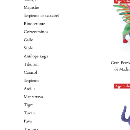
Agotad
Mapache
Serpiente de cascabel
Rinoceronte
Correcaminos
Gallo
Sable
Antílope saiga
Gran Perro
Tiburón
de Mader
Caracol
Serpiente
Agotad
Ardilla
Mantarraya
Tigre
Tucán
Pavo
Tortuga