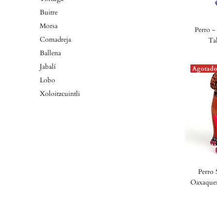
Buitre
Morsa
Perro -
Comadreja
Ta
Ballena
Jabalí
Agotad
Lobo
Xoloitzcuintli
Perro 
Oaxaqueñ