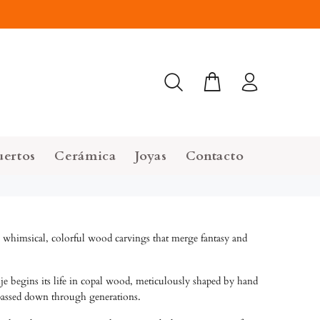
uertos
Cerámica
Joyas
Contacto
whimsical, colorful wood carvings that merge fantasy and
rije begins its life in copal wood, meticulously shaped by hand
 passed down through generations.