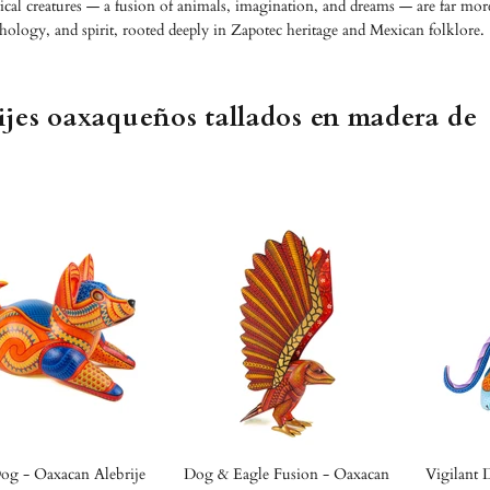
tical creatures — a fusion of animals, imagination, and dreams — are far mor
thology, and spirit, rooted deeply in Zapotec heritage and Mexican folklore.
ijes oaxaqueños tallados en madera de
og - Oaxacan Alebrije
Dog & Eagle Fusion - Oaxacan
Vigilant 