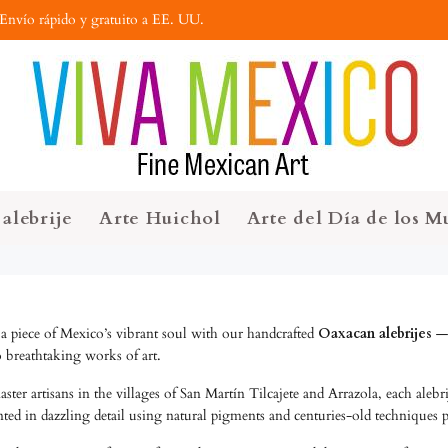
Envío rápido y gratuito a EE. UU.
alebrije
Arte Huichol
Arte del Día de los M
 piece of Mexico’s vibrant soul with our handcrafted
Oaxacan alebrijes
— 
o breathtaking works of art.
ter artisans in the villages of San Martín Tilcajete and Arrazola, each aleb
nted in dazzling detail using natural pigments and centuries-old techniques