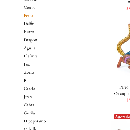
W
Ciervo
$
Perro
Delfín
Burro
Dragón
Águila
Elefante
Pez
Zorro
Rana
Perro 
Gacela
Oaxaqueñ
Jirafa
$
Cabra
Gorila
Agotad
Hipopótamo
Caballo