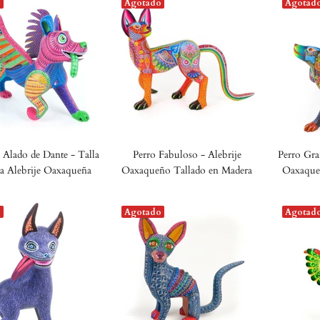
o
Agotado
Agotad
 Alado de Dante - Talla
Perro Fabuloso - Alebrije
Perro Gra
a Alebrije Oaxaqueña
Oaxaqueño Tallado en Madera
Oaxaque
o
Agotado
Agotad