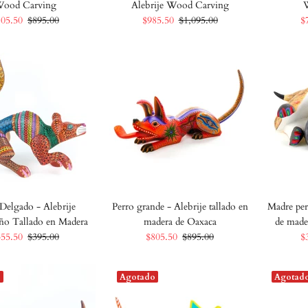
ood Carving
Alebrije Wood Carving
805.50
$895.00
$985.50
$1,095.00
$
Delgado - Alebrije
Perro grande - Alebrije tallado en
Madre per
o Tallado en Madera
madera de Oaxaca
de made
355.50
$395.00
$805.50
$895.00
$
o
Agotado
Agotad