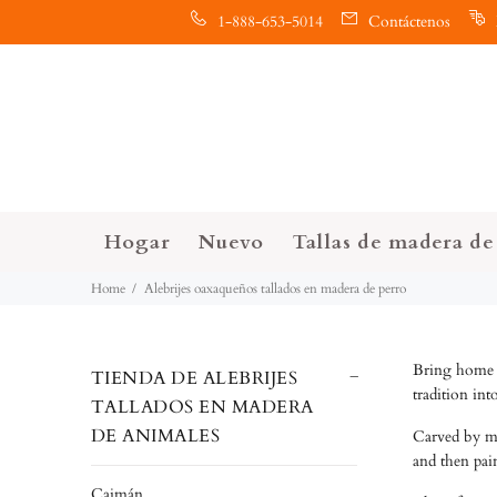
1-888-653-5014
Contáctenos
Hogar
Nuevo
Tallas de madera de 
Home
Alebrijes oaxaqueños tallados en madera de perro
Bring home a
TIENDA DE ALEBRIJES
tradition int
TALLADOS EN MADERA
DE ANIMALES
Carved by mas
and then pai
Caimán