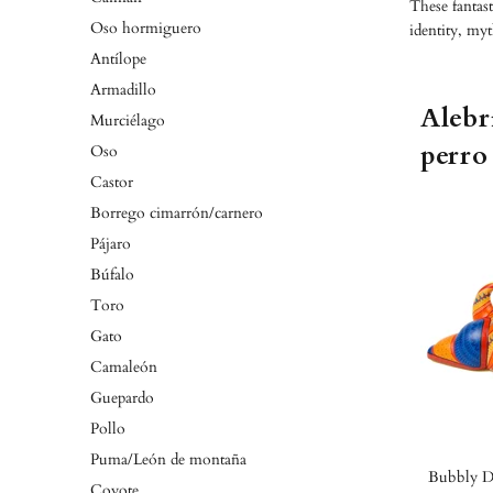
These fantas
Oso hormiguero
identity, my
Antílope
Armadillo
Alebr
Murciélago
perro
Oso
Castor
Borrego cimarrón/carnero
Pájaro
Búfalo
Toro
Gato
Camaleón
Guepardo
Pollo
Puma/León de montaña
Bubbly D
Coyote