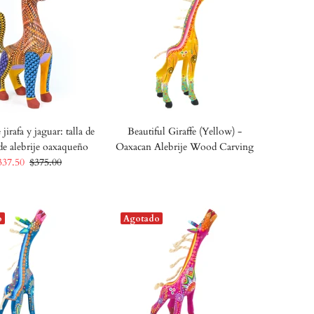
jirafa y jaguar: talla de
Beautiful Giraffe (Yellow) -
de alebrije oaxaqueño
Oaxacan Alebrije Wood Carving
337.50
$375.00
o
Agotado