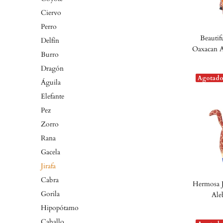
Ciervo
Perro
Beautif
Delfín
Oaxacan A
Burro
Dragón
Agotad
Águila
Elefante
Pez
Zorro
Rana
Gacela
Jirafa
Cabra
Hermosa Ji
Gorila
Ale
Hipopótamo
Caballo