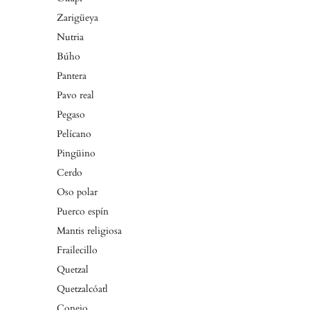
Zarigüeya
Nutria
Búho
Pantera
Pavo real
Pegaso
Pelícano
Pingüino
Cerdo
Oso polar
Puerco espín
Mantis religiosa
Frailecillo
Quetzal
Quetzalcóatl
Conejo