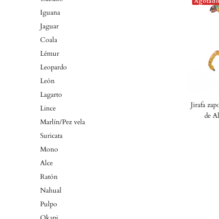
Agotad
Iguana
Jaguar
Coala
Lémur
Leopardo
León
Lagarto
Jirafa zap
Lince
de A
Marlín/Pez vela
Suricata
Mono
Alce
Ratón
Nahual
Pulpo
Okapi