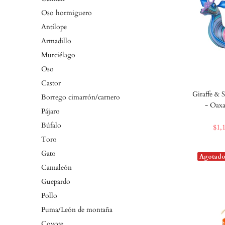
Oso hormiguero
Antílope
Armadillo
Murciélago
Oso
Castor
Giraffe & 
Borrego cimarrón/carnero
- Oaxa
Pájaro
Búfalo
$1,
Toro
Gato
Agotad
Camaleón
Guepardo
Pollo
Puma/León de montaña
Coyote