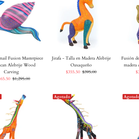
Snail Fusion Masterpiece
Jirafa - Talla en Madera Alebrije
Fusión de 
can Alebrije Wood
Oaxaqueño
madera 
Carving
$355.50
$395.00
$
165.50
$1,295.00
o
Agotado
Agotad