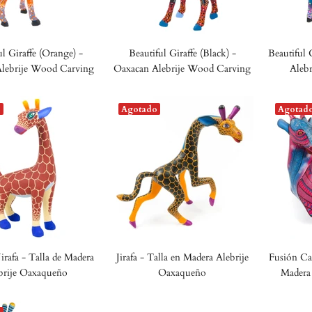
ul Giraffe (Orange) -
Beautiful Giraffe (Black) -
Beautiful 
lebrije Wood Carving
Oaxacan Alebrije Wood Carving
Aleb
o
Agotado
Agotad
rafa - Talla de Madera
Jirafa - Talla en Madera Alebrije
Fusión Car
brije Oaxaqueño
Oaxaqueño
Madera