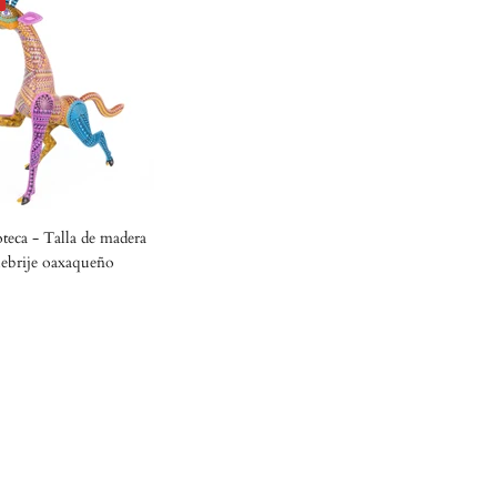
o
oteca - Talla de madera
lebrije oaxaqueño