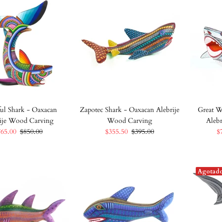
ful Shark - Oaxacan
Zapotec Shark - Oaxacan Alebrije
Great W
ije Wood Carving
Wood Carving
Aleb
765.00
$850.00
$355.50
$395.00
$
Agotad