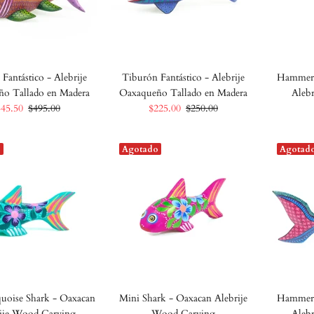
Fantástico - Alebrije
Tiburón Fantástico - Alebrije
Hammerh
o Tallado en Madera
Oaxaqueño Tallado en Madera
Aleb
445.50
$495.00
$225.00
$250.00
o
Agotado
Agotad
uoise Shark - Oaxacan
Mini Shark - Oaxacan Alebrije
Hammerh
ije Wood Carving
Wood Carving
Aleb