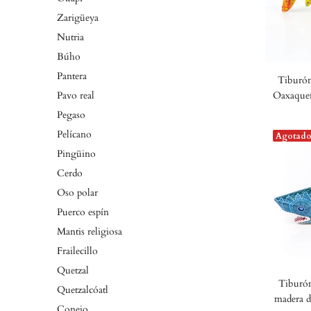
Zarigüeya
Nutria
Búho
Pantera
Tiburón
Pavo real
Oaxaqueñ
Pegaso
Pelícano
Agotad
Pingüino
Cerdo
Oso polar
Puerco espín
Mantis religiosa
Frailecillo
Quetzal
Tiburón
Quetzalcóatl
madera d
Conejo