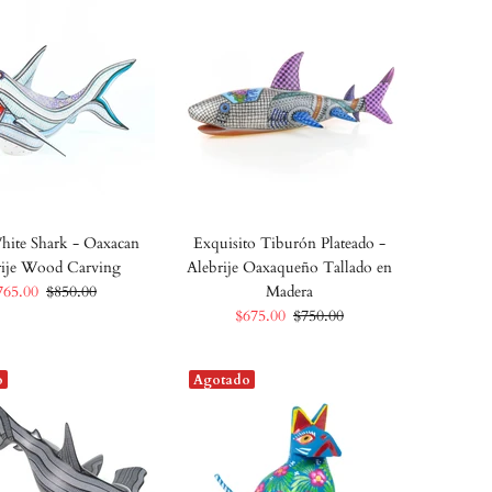
hite Shark - Oaxacan
Exquisito Tiburón Plateado -
rije Wood Carving
Alebrije Oaxaqueño Tallado en
765.00
$850.00
Madera
$675.00
$750.00
o
Agotado