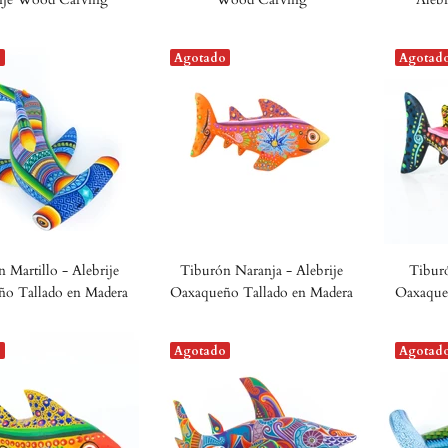
o
Agotado
Agotad
 Martillo - Alebrije
Tiburón Naranja - Alebrije
Tiburó
o Tallado en Madera
Oaxaqueño Tallado en Madera
Oaxaque
o
Agotado
Agotad