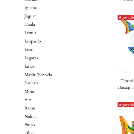
Iguana
Jaguar
Agotad
Coala
Lémur
Leopardo
León
Lagarto
Lince
Marlín/Pez vela
Tiburón
Suricata
Oaxaqueñ
Mono
Alce
Agotad
Ratón
Nahual
Pulpo
Okapi