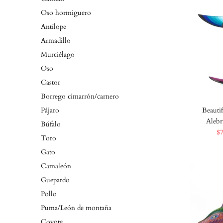
Oso hormiguero
Antílope
Armadillo
Murciélago
Oso
Castor
Borrego cimarrón/carnero
Pájaro
Beauti
Alebr
Búfalo
$
Toro
Gato
Camaleón
Guepardo
Pollo
Puma/León de montaña
Coyote