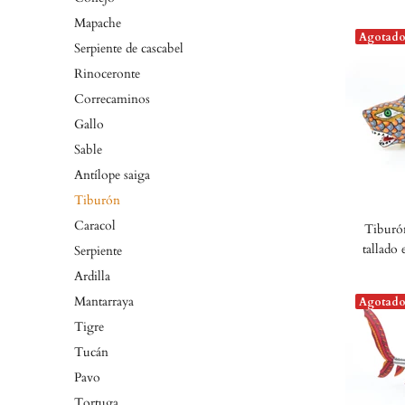
Mapache
Agotad
Serpiente de cascabel
Rinoceronte
Correcaminos
Gallo
Sable
Antílope saiga
Tiburón
Caracol
Tiburón
tallado
Serpiente
Ardilla
Mantarraya
Agotad
Tigre
Tucán
Pavo
Tortuga