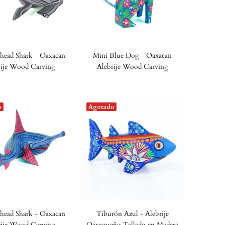
ead Shark - Oaxacan
Mini Blue Dog - Oaxacan
rije Wood Carving
Alebrije Wood Carving
o
Agotado
ead Shark - Oaxacan
Tiburón Azul - Alebrije
rije Wood Carving
Oaxaqueño Tallado en Madera