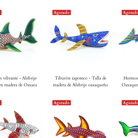
o
Agotado
Agotad
 vibrante - Alebrije
Tiburón zapoteco - Talla de
Hermoso
 en madera de Oaxaca
madera de Alebrije oaxaqueño
Oaxaque
o
Agotado
Agotad