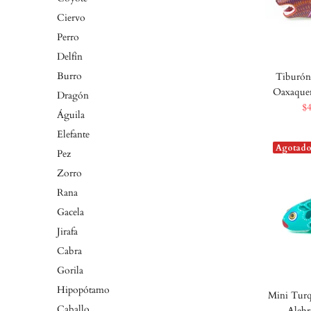
Ciervo
Perro
Delfín
Burro
Tiburón 
Oaxaqueñ
Dragón
$
Águila
Elefante
Agotad
Pez
Zorro
Rana
Gacela
Jirafa
Cabra
Gorila
Hipopótamo
Mini Turq
Caballo
Alebr