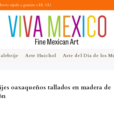
Envío rápido y gratuito a EE. UU.
alebrije
Arte Huichol
Arte del Día de los M
ijes oaxaqueños tallados en madera de
ón