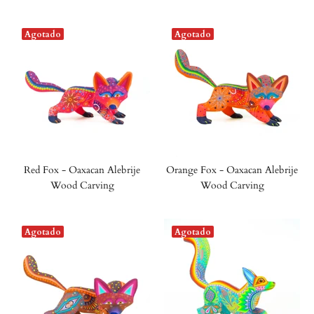
Agotado
Agotado
Red Fox - Oaxacan Alebrije
Orange Fox - Oaxacan Alebrije
Wood Carving
Wood Carving
Agotado
Agotado