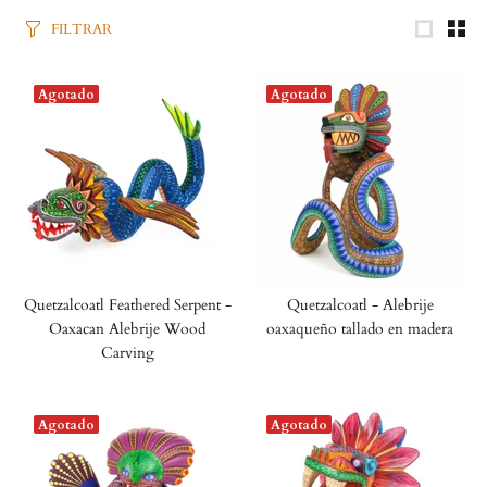
FILTRAR
Agotado
Agotado
Quetzalcoatl Feathered Serpent -
Quetzalcoatl - Alebrije
Oaxacan Alebrije Wood
oaxaqueño tallado en madera
Carving
Agotado
Agotado